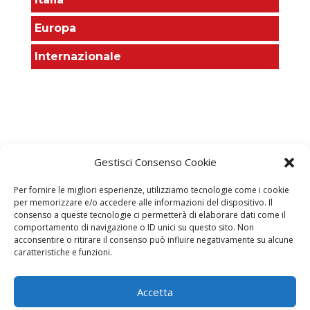
Europa
Internazionale
Gestisci Consenso Cookie
Per fornire le migliori esperienze, utilizziamo tecnologie come i cookie
per memorizzare e/o accedere alle informazioni del dispositivo. Il
OTR
consenso a queste tecnologie ci permetterà di elaborare dati come il
comportamento di navigazione o ID unici su questo sito. Non
Osservatorio Turistico Regionale
acconsentire o ritirare il consenso può influire negativamente su alcune
caratteristiche e funzioni.
DGR n. 502 e n.1111/2021
Toscana Promozione Turistica
Accetta